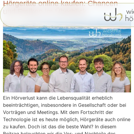
Inhalt
Hörgeräte online kaufen: Chancen
springen
und Risiken im Überblick
Ein Hörverlust kann die Lebensqualität erheblich
beeinträchtigen, insbesondere in Gesellschaft oder bei
Vorträgen und Meetings. Mit dem Fortschritt der
Technologie ist es heute möglich, Hörgeräte auch online
zu kaufen. Doch ist das die beste Wahl? In diesem
Beitrag beleuchten wir die Vor- und Nachteile des