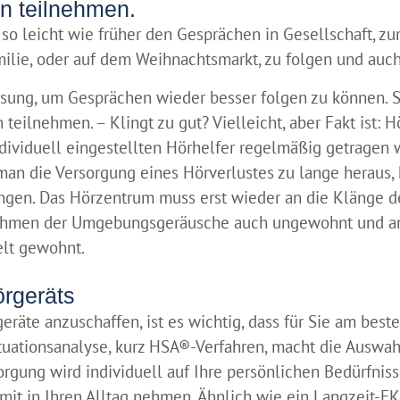
n teilnehmen.
 so leicht wie früher den Gesprächen in Gesellschaft, z
milie, oder auf dem Weihnachtsmarkt, zu folgen und auc
 Lösung, um Gesprächen wieder besser folgen zu können
teilnehmen. – Klingt zu gut? Vielleicht, aber Fakt ist:
ndividuell eingestellten Hörhelfer regelmäßig getrage
t man die Versorgung eines Hörverlustes zu lange heraus
ingen. Das Hörzentrum muss erst wieder an die Klänge 
hmen der Umgebungsgeräusche auch ungewohnt und ans
elt gewohnt.
örgeräts
räte anzuschaffen, ist es wichtig, dass für Sie am bes
ituationsanalyse, kurz HSA®-Verfahren, macht die Auswah
orgung wird individuell auf Ihre persönlichen Bedürfnis
mit in Ihren Alltag nehmen. Ähnlich wie ein Langzeit-EK