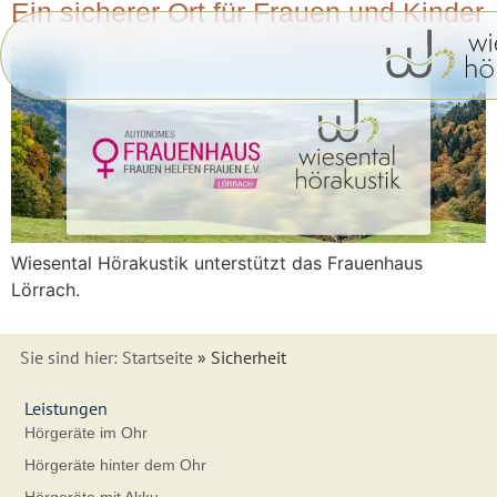
Inhalt
Ein sicherer Ort für Frauen und Kinder
springen
Wiesental Hörakustik unterstützt das Frauenhaus
Lörrach.
Sie sind hier:
Startseite
»
Sicherheit
Leistungen
Hörgeräte im Ohr
Hörgeräte hinter dem Ohr