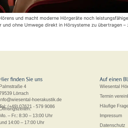
Hörens und macht moderne Hörgeräte noch leistungsfähiger
ar und ohne Umwege direkt in Hörsysteme zu übertragen – z
Hier finden Sie uns
Auf einen Bl
Palmstraße 4
Wiesental Hör
79539 Lörrach
Termin verein
info@wiesental-hoerakustik.de
Häufige Frag
Tel: (+49) 07621 - 579 9086
Öffnungszeiten:
Impressum
Mo. – Fr.: 8:30 – 13:00 Uhr
und 14:00 – 17:00 Uhr
Datenschutz